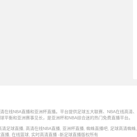
清在线NBA直播和亚洲杯直播。平台提供足球五大联赛、NBA在线高清
球平衡和亚洲赛事见长，是亚洲杯和NBA综合迷的热门免费直播平台。
蜘蛛直播, 高清足球直播, 高清在线NBA直播, 亚洲杯直播, 蜘蛛直播吧, 足球高清蜘
球直播, 在线篮球, 实时高清直播 -新足球直播版权所有