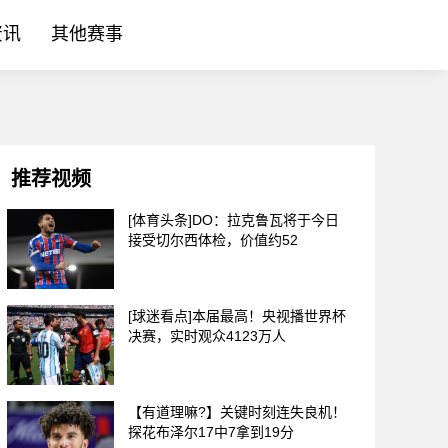
资讯
其他赛事
推荐视频
[体育头条]DO：拉克鲁瓦将于今日
接受切尔西体检，价值约52
[球迷看点]本届最高！央视播世界杯
决赛，实时观众4123万人
【有道理嘛?】关键时刻连失良机！
探花布泽尔17中7拿到19分