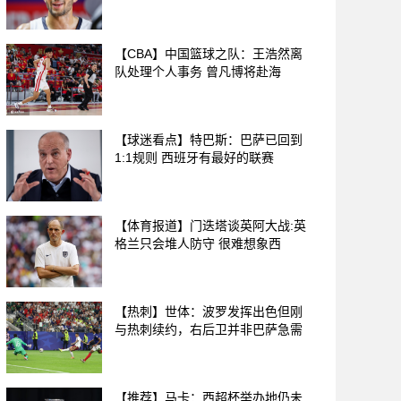
【CBA】中国篮球之队：王浩然离
队处理个人事务 曾凡博将赴海
【球迷看点】特巴斯：巴萨已回到
1:1规则 西班牙有最好的联赛
【体育报道】门迭塔谈英阿大战:英
格兰只会堆人防守 很难想象西
【热刺】世体：波罗发挥出色但刚
与热刺续约，右后卫并非巴萨急需
【推荐】马卡：西超杯举办地仍未