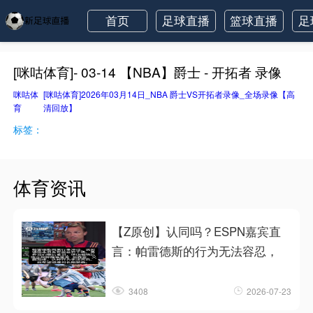
首页
足球直播
篮球直播
足
[咪咕体育]- 03-14 【NBA】爵士 - 开拓者 录像
咪咕体
[咪咕体育]2026年03月14日_NBA 爵士VS开拓者录像_全场录像【高
育
清回放】
标签：
体育资讯
【Z原创】认同吗？ESPN嘉宾直
言：帕雷德斯的行为无法容忍，
3408
2026-07-23