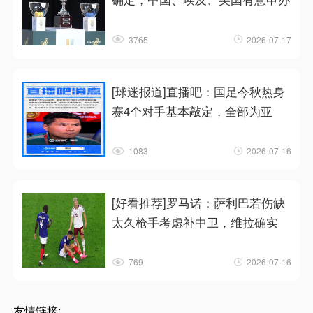
3765
2026-07-17
[球迷报道]直播吧：国足今秋热身
赛4个对手基本敲定，全部为亚
1083
2026-07-16
[好看推荐]罗马诺：萨利巴若伤缺
太久枪手考虑补中卫，维拉确实
769
2026-07-16
友情链接: