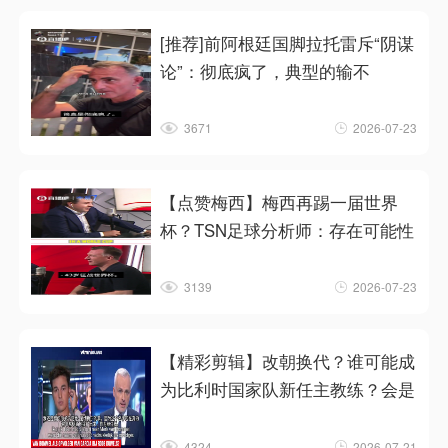
[推荐]前阿根廷国脚拉托雷斥“阴谋
论”：彻底疯了，典型的输不
3671
2026-07-23
【点赞梅西】梅西再踢一届世界
杯？TSN足球分析师：存在可能性
3139
2026-07-23
【精彩剪辑】改朝换代？谁可能成
为比利时国家队新任主教练？会是
4324
2026-07-21