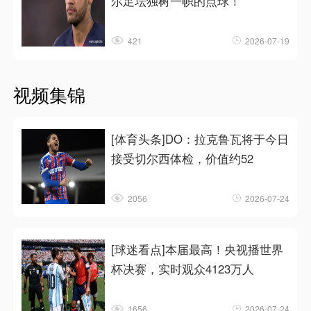
尔足坛独树一帜的点球！
421
2026-07-19
视频集锦
[体育头条]DO：拉克鲁瓦将于今日
接受切尔西体检，价值约52
2056
2026-07-24
[球迷看点]本届最高！央视播世界
杯决赛，实时观众4123万人
1656
2026-07-24