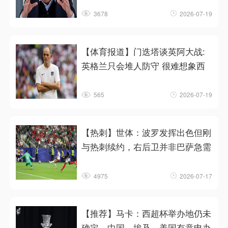
3678
2026-07-19
【体育报道】门迭塔谈英阿大战:
英格兰只会堆人防守 很难想象西
565
2026-07-19
【热刺】世体：波罗发挥出色但刚
与热刺续约，右后卫并非巴萨急需
4975
2026-07-17
【推荐】马卡：西超杯举办地仍未
确定，中国、埃及、美国有意申办