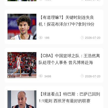
【有道理嘛?】关键时刻连失良
机！探花布泽尔17中7拿到19分
186
2026-07-20
【CBA】中国篮球之队：王浩然离
队处理个人事务 曾凡博将赴海
3498
2026-07-20
【球迷看点】特巴斯：巴萨已回到
1:1规则 西班牙有最好的联赛