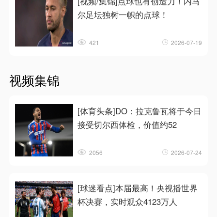
[视频/集锦]点球也有创造力！内马
尔足坛独树一帜的点球！
421
2026-07-19
视频集锦
[体育头条]DO：拉克鲁瓦将于今日
接受切尔西体检，价值约52
2056
2026-07-24
[球迷看点]本届最高！央视播世界
杯决赛，实时观众4123万人