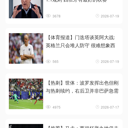
3678
2026-07-19
【体育报道】门迭塔谈英阿大战:
英格兰只会堆人防守 很难想象西
565
2026-07-19
【热刺】世体：波罗发挥出色但刚
与热刺续约，右后卫并非巴萨急需
4975
2026-07-17