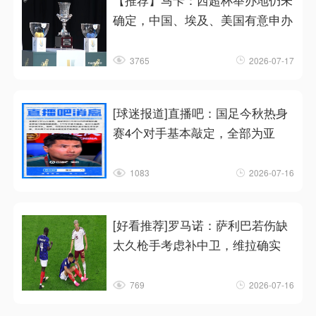
【推荐】马卡：西超杯举办地仍未
确定，中国、埃及、美国有意申办
3765
2026-07-17
[球迷报道]直播吧：国足今秋热身
赛4个对手基本敲定，全部为亚
1083
2026-07-16
[好看推荐]罗马诺：萨利巴若伤缺
太久枪手考虑补中卫，维拉确实
769
2026-07-16