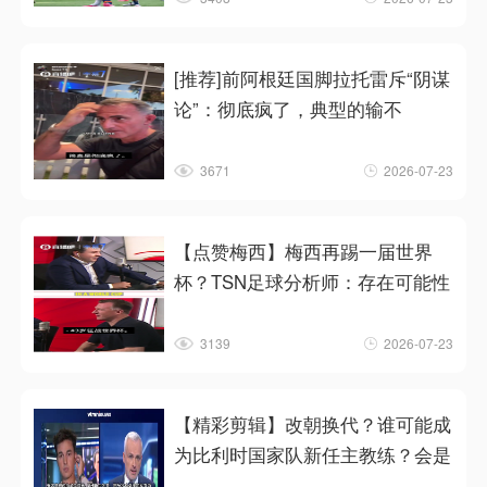
[推荐]前阿根廷国脚拉托雷斥“阴谋
论”：彻底疯了，典型的输不
3671
2026-07-23
【点赞梅西】梅西再踢一届世界
杯？TSN足球分析师：存在可能性
3139
2026-07-23
【精彩剪辑】改朝换代？谁可能成
为比利时国家队新任主教练？会是