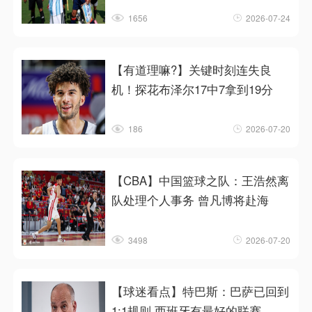
1656
2026-07-24
【有道理嘛?】关键时刻连失良
机！探花布泽尔17中7拿到19分
186
2026-07-20
【CBA】中国篮球之队：王浩然离
队处理个人事务 曾凡博将赴海
3498
2026-07-20
【球迷看点】特巴斯：巴萨已回到
1:1规则 西班牙有最好的联赛