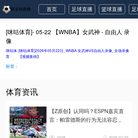
首页
足球直播
篮球直播
足
[咪咕体育]- 05-22 【WNBA】女武神 - 自由人 录
像
咪咕体
[咪咕体育]2026年05月22日_WNBA 女武神VS自由人录像_全场录像
育
【视频集锦】
标签：
体育资讯
【Z原创】认同吗？ESPN嘉宾直
言：帕雷德斯的行为无法容忍，
3408
2026-07-23