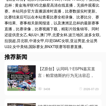
总杯 : 黄金海岸联VS北极星高清在线直播，无插件观看比
赛。本站同步官方直播源准时直播，比赛数据实时更新。
比赛结束后可以在本站查看比赛全程录像、比赛比分、赛
事结果、赛事相关新闻报道，以及澳洲足总杯的最新赛事
直播，比赛录像，比赛视频下载，精彩片段集锦等。同时
还提供意女乙,匈U21,澳门甲,北爱女杯,波兰地区,波多女联,
拉脱超,芬北联,中港女甲,印尼GMC女联,亚运男篮,全运男
U22,女中美锦,国际赛女,BNXT联赛等联赛直播。
推荐新闻
【Z原创】认同吗？ESPN嘉宾直
言：帕雷德斯的行为无法容忍，
3408
2026-07-23