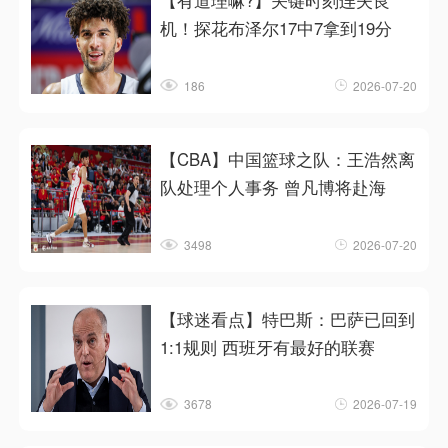
【有道理嘛?】关键时刻连失良
机！探花布泽尔17中7拿到19分
186
2026-07-20
【CBA】中国篮球之队：王浩然离
队处理个人事务 曾凡博将赴海
3498
2026-07-20
【球迷看点】特巴斯：巴萨已回到
1:1规则 西班牙有最好的联赛
3678
2026-07-19