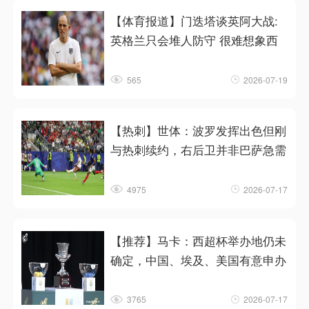
【体育报道】门迭塔谈英阿大战:
英格兰只会堆人防守 很难想象西
565
2026-07-19
【热刺】世体：波罗发挥出色但刚
与热刺续约，右后卫并非巴萨急需
4975
2026-07-17
【推荐】马卡：西超杯举办地仍未
确定，中国、埃及、美国有意申办
3765
2026-07-17