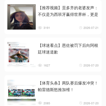
【推荐视频】贡多齐的老婆发声：
不仅是为西班牙赢得世界杯，更是
3191
2026-07-21
【球迷看点】恩佐被罚下后向阿根
廷球迷道歉
1627
2026-07-20
【体育头条】两队赛后爆发冲突！
帕雷德斯怒推加维！
2085
2026-07-20