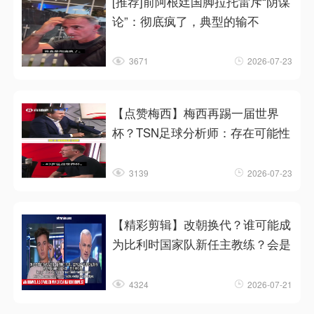
[推荐]前阿根廷国脚拉托雷斥“阴谋
论”：彻底疯了，典型的输不
3671
2026-07-23
【点赞梅西】梅西再踢一届世界
杯？TSN足球分析师：存在可能性
3139
2026-07-23
【精彩剪辑】改朝换代？谁可能成
为比利时国家队新任主教练？会是
4324
2026-07-21