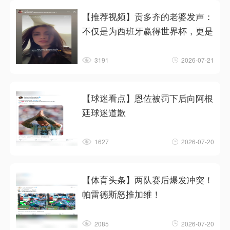
【推荐视频】贡多齐的老婆发声：
不仅是为西班牙赢得世界杯，更是
3191
2026-07-21
【球迷看点】恩佐被罚下后向阿根
廷球迷道歉
1627
2026-07-20
【体育头条】两队赛后爆发冲突！
帕雷德斯怒推加维！
2085
2026-07-20