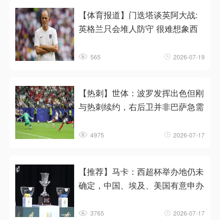
【体育报道】门迭塔谈英阿大战:
英格兰只会堆人防守 很难想象西
565
2026-07-19
【热刺】世体：波罗发挥出色但刚
与热刺续约，右后卫并非巴萨急需
4975
2026-07-17
【推荐】马卡：西超杯举办地仍未
确定，中国、埃及、美国有意申办
3765
2026-07-17