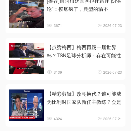
[推荐]前阿根廷国脚拉托雷斥“阴谋
论”：彻底疯了，典型的输不
3671
2026-07-23
【点赞梅西】梅西再踢一届世界
杯？TSN足球分析师：存在可能性
3139
2026-07-23
【精彩剪辑】改朝换代？谁可能成
为比利时国家队新任主教练？会是
4324
2026-07-21