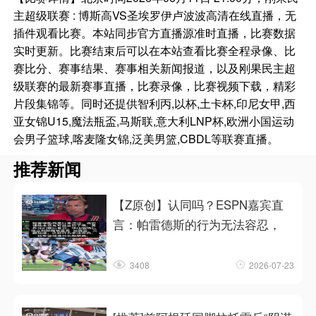
主超级联赛 : 博斯高VS圣埃罗伊卢波波高清在线直播，无
插件观看比赛。本站同步官方直播源准时直播，比赛数据
实时更新。比赛结束后可以在本站查看比赛全程录像、比
赛比分、赛事结果、赛事相关新闻报道，以及刚果民主超
级联赛的最新赛事直播，比赛录像，比赛视频下载，精彩
片段集锦等。同时还提供智利丙,以杯,土卡杯,印尼女甲,西
亚女锦U15,魔法瓶盃,马斯联,意大利LNP杯,欧洲小国运动
会男子篮球,喀麦隆女锦,泛美男篮,CBDL等联赛直播。
推荐新闻
【Z原创】认同吗？ESPN嘉宾直
言：帕雷德斯的行为无法容忍，
3408
2026-07-23