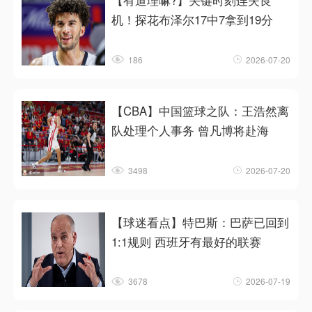
【有道理嘛?】关键时刻连失良
机！探花布泽尔17中7拿到19分
186
2026-07-20
【CBA】中国篮球之队：王浩然离
队处理个人事务 曾凡博将赴海
3498
2026-07-20
【球迷看点】特巴斯：巴萨已回到
1:1规则 西班牙有最好的联赛
3678
2026-07-19