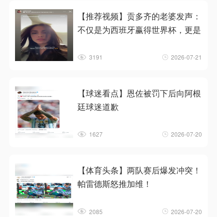
【推荐视频】贡多齐的老婆发声：
不仅是为西班牙赢得世界杯，更是
3191
2026-07-21
【球迷看点】恩佐被罚下后向阿根
廷球迷道歉
1627
2026-07-20
【体育头条】两队赛后爆发冲突！
帕雷德斯怒推加维！
2085
2026-07-20