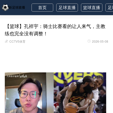
首页
足球直播
篮球直播
足
【篮球】孔祥宇：骑士比赛看的让人来气，主教
练也完全没有调整！
CCTV5体育
2026-05-08