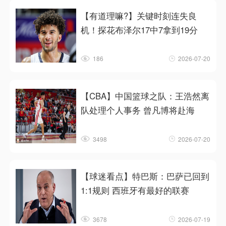
【有道理嘛?】关键时刻连失良
机！探花布泽尔17中7拿到19分
186
2026-07-20
【CBA】中国篮球之队：王浩然离
队处理个人事务 曾凡博将赴海
3498
2026-07-20
【球迷看点】特巴斯：巴萨已回到
1:1规则 西班牙有最好的联赛
3678
2026-07-19