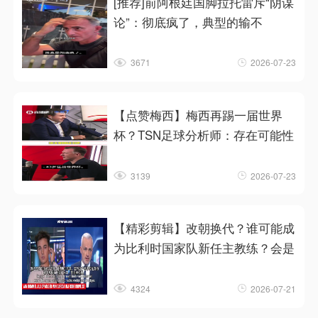
[推荐]前阿根廷国脚拉托雷斥“阴谋
论”：彻底疯了，典型的输不
3671
2026-07-23
【点赞梅西】梅西再踢一届世界
杯？TSN足球分析师：存在可能性
3139
2026-07-23
【精彩剪辑】改朝换代？谁可能成
为比利时国家队新任主教练？会是
4324
2026-07-21