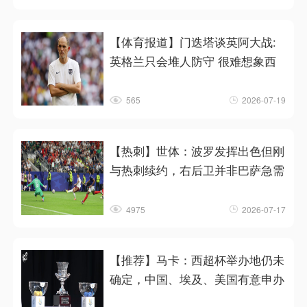
【体育报道】门迭塔谈英阿大战:
英格兰只会堆人防守 很难想象西
565
2026-07-19
【热刺】世体：波罗发挥出色但刚
与热刺续约，右后卫并非巴萨急需
4975
2026-07-17
【推荐】马卡：西超杯举办地仍未
确定，中国、埃及、美国有意申办