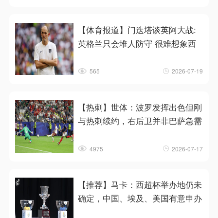
【体育报道】门迭塔谈英阿大战:
英格兰只会堆人防守 很难想象西
565
2026-07-19
【热刺】世体：波罗发挥出色但刚
与热刺续约，右后卫并非巴萨急需
4975
2026-07-17
【推荐】马卡：西超杯举办地仍未
确定，中国、埃及、美国有意申办