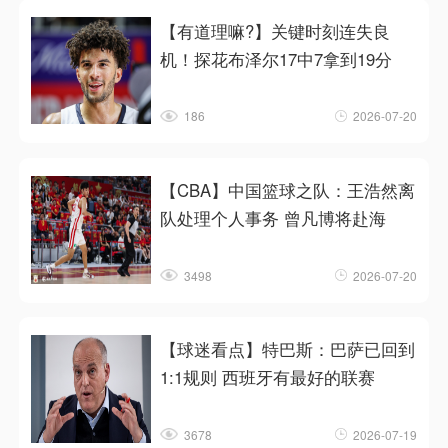
【有道理嘛?】关键时刻连失良
机！探花布泽尔17中7拿到19分
186
2026-07-20
【CBA】中国篮球之队：王浩然离
队处理个人事务 曾凡博将赴海
3498
2026-07-20
【球迷看点】特巴斯：巴萨已回到
1:1规则 西班牙有最好的联赛
3678
2026-07-19