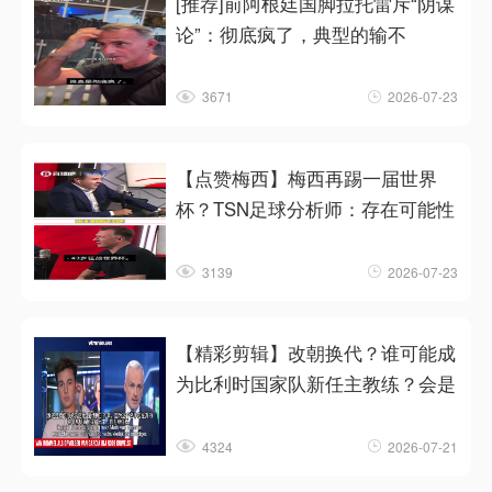
[推荐]前阿根廷国脚拉托雷斥“阴谋
论”：彻底疯了，典型的输不
3671
2026-07-23
【点赞梅西】梅西再踢一届世界
杯？TSN足球分析师：存在可能性
3139
2026-07-23
【精彩剪辑】改朝换代？谁可能成
为比利时国家队新任主教练？会是
4324
2026-07-21