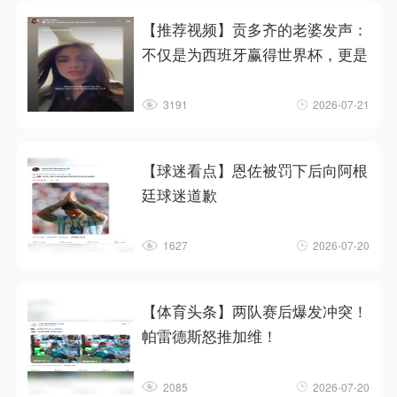
【推荐视频】贡多齐的老婆发声：
不仅是为西班牙赢得世界杯，更是
3191
2026-07-21
【球迷看点】恩佐被罚下后向阿根
廷球迷道歉
1627
2026-07-20
【体育头条】两队赛后爆发冲突！
帕雷德斯怒推加维！
2085
2026-07-20