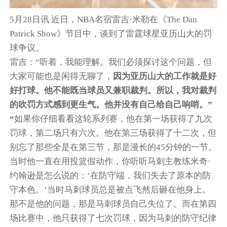
5月28日讯 近日，NBA名宿雷吉·米勒在《The Dan
Patrick Show》节目中，谈到了雷霆球星亚历山大的罚
球争议。
雷吉：“听着，我能理解。我们必须探讨这个问题，但
大家可能也是闲得无聊了，
因为亚历山大的工作就是好
好打球。他不能既当球员又兼职裁判。所以，我对裁判
的吹罚方式感到更生气。他并没有自己给自己响哨。”
“
如果你仔细看看这轮系列赛，他在第一场获得了九次
罚球，第二场只有六次。他在第三场获得了十二次，但
别忘了那些全是在第三节，那是漫长的45分钟的一节。
当时他一直在用投篮假动作，你听听马刺主教练米奇·
约翰逊是怎么说的：‘在防守端，我们失去了原本的防
守本色。’当时马刺球员总是被点飞然后砸在他身上。
那不是他的问题，那是马刺球员自己失位了。而在第四
场比赛中，他只获得了七次罚球，因为马刺的防守纪律