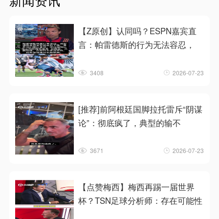
【Z原创】认同吗？ESPN嘉宾直
言：帕雷德斯的行为无法容忍，
3408
2026-07-23
[推荐]前阿根廷国脚拉托雷斥“阴谋
论”：彻底疯了，典型的输不
3671
2026-07-23
【点赞梅西】梅西再踢一届世界
杯？TSN足球分析师：存在可能性