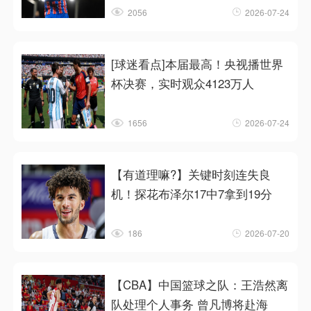
2056
2026-07-24
[球迷看点]本届最高！央视播世界
杯决赛，实时观众4123万人
1656
2026-07-24
【有道理嘛?】关键时刻连失良
机！探花布泽尔17中7拿到19分
186
2026-07-20
【CBA】中国篮球之队：王浩然离
队处理个人事务 曾凡博将赴海