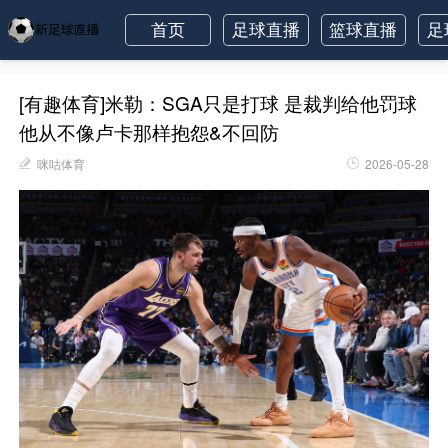
首页
足球直播
篮球直播
足
[有趣体育]米勒：SGA只是打球 是裁判给他罚球
他从不像卢卡那样抱怨&不回防
咪咕体育
2026-05-28