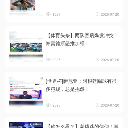
1627
2026-07-20
【体育头条】两队赛后爆发冲突！
帕雷德斯怒推加维！
2085
2026-07-20
[世界杯]萨尼亚：阿根廷踢球有很
多犯规，总是抱怨！
2690
2026-07-20
【你怎么看？】老球迷的信仰！嘉