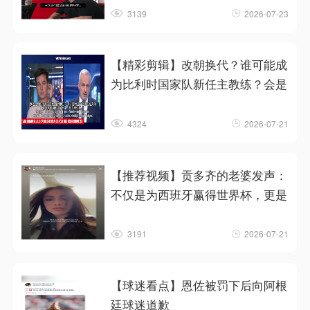
3139
2026-07-23
【精彩剪辑】改朝换代？谁可能成
为比利时国家队新任主教练？会是
4324
2026-07-21
【推荐视频】贡多齐的老婆发声：
不仅是为西班牙赢得世界杯，更是
3191
2026-07-21
【球迷看点】恩佐被罚下后向阿根
廷球迷道歉