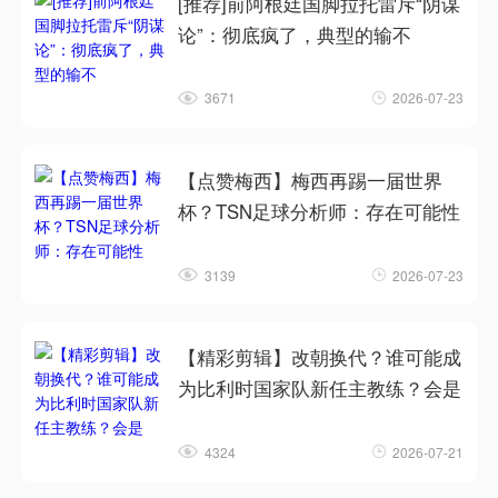
[推荐]前阿根廷国脚拉托雷斥“阴谋
论”：彻底疯了，典型的输不
3671
2026-07-23
【点赞梅西】梅西再踢一届世界
杯？TSN足球分析师：存在可能性
3139
2026-07-23
【精彩剪辑】改朝换代？谁可能成
为比利时国家队新任主教练？会是
4324
2026-07-21