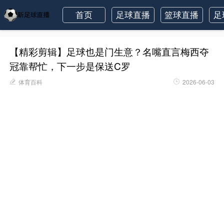
首页
足球直播
篮球直播
足
【精彩剪辑】足球也是门生意？名嘴直言梅西夺
冠靠帮忙，下一步是保送C罗
体育百科
2026-06-03