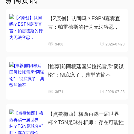
【Z原创】认同吗？ESPN嘉宾直
言：帕雷德斯的行为无法容忍，
3408
2026-07-23
[推荐]前阿根廷国脚拉托雷斥“阴谋
论”：彻底疯了，典型的输不
3671
2026-07-23
【点赞梅西】梅西再踢一届世界
杯？TSN足球分析师：存在可能性