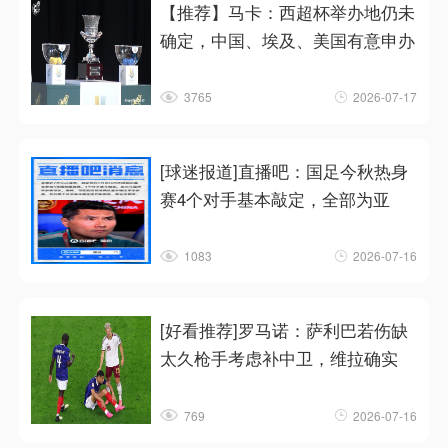
【推荐】马卡：西超杯举办地仍未
确定，中国、埃及、美国有意申办
3765
2026-07-17
[球迷报道]直播吧：国足今秋热身
赛4个对手基本敲定，全部为亚
1083
2026-07-16
[好看推荐]罗马诺：萨利巴若伤缺
太久枪手考虑补中卫，维拉确实
769
2026-07-16