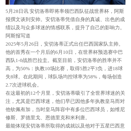
5月28日讯 安切洛蒂即将率领巴西队征战世界杯，阿斯
报撰文谈到安帅。安切洛蒂凭借自身的真诚、出色的成
绩以及与众多球迷的情感联系，提升了自己的影响力。
阿斯报写道
2025年5月26日，安切洛蒂正式出任巴西国家队主帅。
他的首秀在一个月后的6月10日，在世界杯预选赛中巴
西队1-0战胜巴拉圭。截至目前，安切洛蒂的胜率并不
高，为50%：执教10场比赛，取得5胜2平3负，进18球
失8球。在此期间，球队场均控球率为58%，每场创造
2.7次进球机会。
在这最初的12个月里，安切洛蒂吸引了全世界球迷的关
注，尤其是巴西球迷，他们早已因他多年执教皇马而对
他钦佩有加，当时皇马阵容中有多位巴西球员，如维尼
修斯、罗德里戈、恩德里克和米利唐。
最能体现安切洛蒂所取得的成就以及他对于五星巴西意