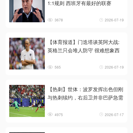
1:1规则 西班牙有最好的联赛
3678
2026-07-19
【体育报道】门迭塔谈英阿大战:
英格兰只会堆人防守 很难想象西
565
2026-07-19
【热刺】世体：波罗发挥出色但刚
与热刺续约，右后卫并非巴萨急需
4975
2026-07-17