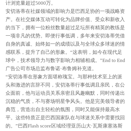
计浏览量超过5000万。
安切洛蒂在社媒领域的影响力是巴西足协的一项战略资
产。在社交媒体互动可转化为品牌价值、受众和新收入
的当下，拥有一位粉丝数量超过足坛所有精英的教练是
一项非凡的优势。即便行事低调，多年来安切洛蒂凭借
自身的真诚、始终如一的成绩以及与全球众多球迷的情
感联系，提升了自己的形象。“这表明，如今在现代足
球中，技术领导力与数字影响力相辅相成。”End to End
广告公司市场总监布鲁诺·布鲁姆补充道。
“安切洛蒂在形象方面堪称瑰宝。与那种技术至上的派
头和激进的言辞不同，安切洛蒂行事低调且亲民，在公
众面前，他与运动员关系亲密且风趣幽默，同时传递出
沉稳的气质，不与赛场明星争风头。他是完美领导者的
典范，营造出自主轻松的氛围，同时又能保持最高水
平。这些特质正是巴西国家队在与球迷关系中需要找回
的。”巴西Flash score区域经理亚历山大·瓦斯康塞洛斯