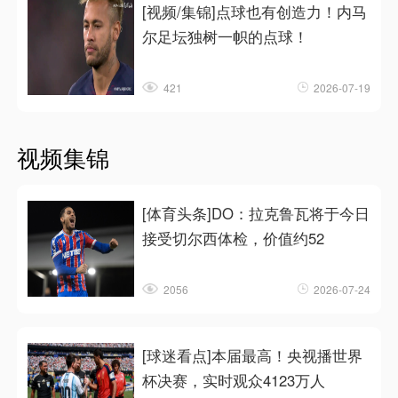
[视频/集锦]点球也有创造力！内马
尔足坛独树一帜的点球！
421
2026-07-19
视频集锦
[体育头条]DO：拉克鲁瓦将于今日
接受切尔西体检，价值约52
2056
2026-07-24
[球迷看点]本届最高！央视播世界
杯决赛，实时观众4123万人