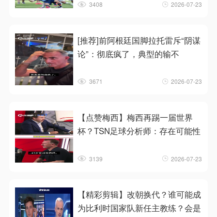
3408
2026-07-23
[推荐]前阿根廷国脚拉托雷斥“阴谋
论”：彻底疯了，典型的输不
3671
2026-07-23
【点赞梅西】梅西再踢一届世界
杯？TSN足球分析师：存在可能性
3139
2026-07-23
【精彩剪辑】改朝换代？谁可能成
为比利时国家队新任主教练？会是