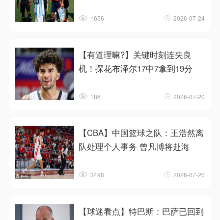
1656
2026-07-24
【有道理嘛?】关键时刻连失良
机！探花布泽尔17中7拿到19分
186
2026-07-20
【CBA】中国篮球之队：王浩然离
队处理个人事务 曾凡博将赴海
3498
2026-07-20
【球迷看点】特巴斯：巴萨已回到