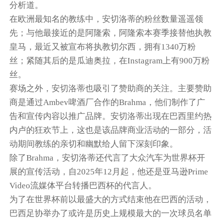
分析道。
在欧洲最知名的教练中，安切洛蒂的粉丝数量遥遥领
先；与他最接近的是阿隆索，阿隆索本赛季接替他执教
皇马，最近又被宣布将执教切尔西，拥有1340万粉
丝；紧随其后的是瓜迪奥拉，在Instagram上有900万粉
丝。
赛场之外，安切洛蒂也吸引了赞助商的关注。主要赞助
商是通过Ambev啤酒厂合作的Brahma，他们制作了广
告和宣传内容以推广品牌。安切洛蒂出现在巴西里约热
内卢的狂欢节上，这也是该品牌商业活动的一部分，活
动期间教练的亲切和幽默给人留下深刻印象。
除了Brahma，安切洛蒂还代言了大众汽车为世界杯开
展的宣传活动，自2025年12月起，他还是亚马逊Prime
Video流媒体平台转播巴西杯的代言人。
为了在世界杯前以最盛大的方式结束他在巴西的活动，
巴西足协举办了或许是历史上规模最大的一次球员名单