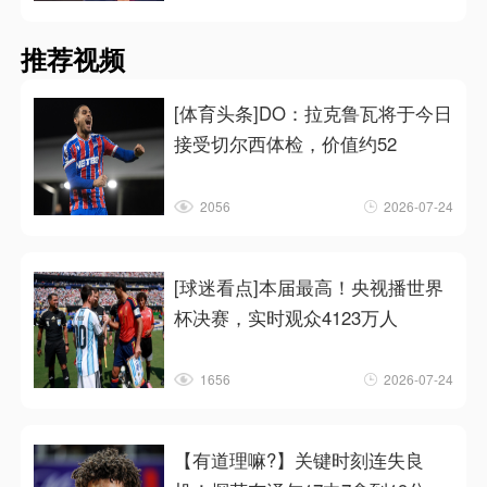
推荐视频
[体育头条]DO：拉克鲁瓦将于今日
接受切尔西体检，价值约52
2056
2026-07-24
[球迷看点]本届最高！央视播世界
杯决赛，实时观众4123万人
1656
2026-07-24
【有道理嘛?】关键时刻连失良