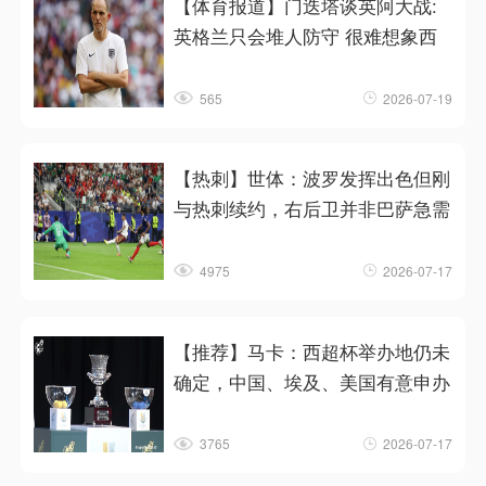
【体育报道】门迭塔谈英阿大战:
英格兰只会堆人防守 很难想象西
565
2026-07-19
【热刺】世体：波罗发挥出色但刚
与热刺续约，右后卫并非巴萨急需
4975
2026-07-17
【推荐】马卡：西超杯举办地仍未
确定，中国、埃及、美国有意申办
3765
2026-07-17