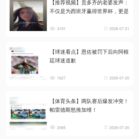
【推荐视频】贡多齐的老婆发声：
不仅是为西班牙赢得世界杯，更是
3191
2026-07-21
【球迷看点】恩佐被罚下后向阿根
廷球迷道歉
1627
2026-07-20
【体育头条】两队赛后爆发冲突！
帕雷德斯怒推加维！
2085
2026-07-20