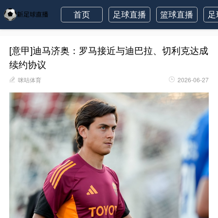
首页
足球直播
篮球直播
足
[意甲]迪马济奥：罗马接近与迪巴拉、切利克达成
续约协议
咪咕体育
2026-06-27