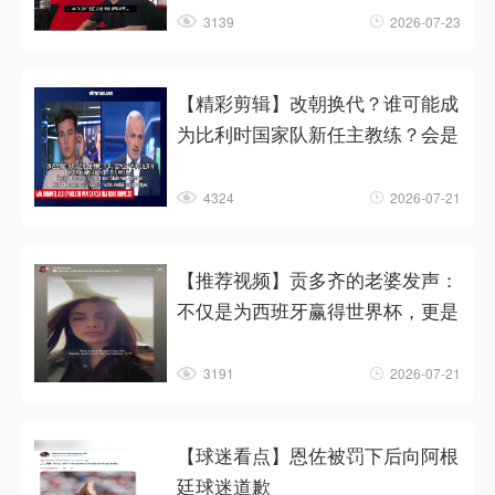
3139
2026-07-23
【精彩剪辑】改朝换代？谁可能成
为比利时国家队新任主教练？会是
4324
2026-07-21
【推荐视频】贡多齐的老婆发声：
不仅是为西班牙赢得世界杯，更是
3191
2026-07-21
【球迷看点】恩佐被罚下后向阿根
廷球迷道歉