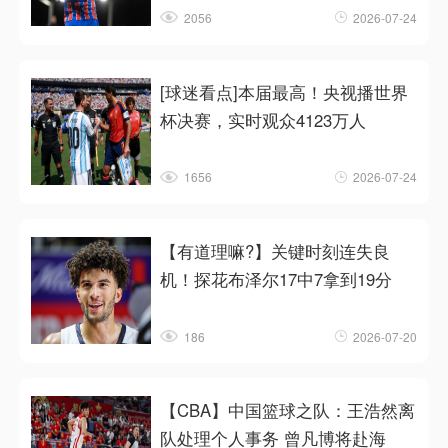
2056
2026-07-24
[球迷看点]本届最高！央视播世界
杯决赛，实时观众4123万人
1656
2026-07-24
【有道理嘛?】关键时刻连失良
机！探花布泽尔17中7拿到19分
186
2026-07-20
【CBA】中国篮球之队：王浩然离
队处理个人事务 曾凡博将赴海