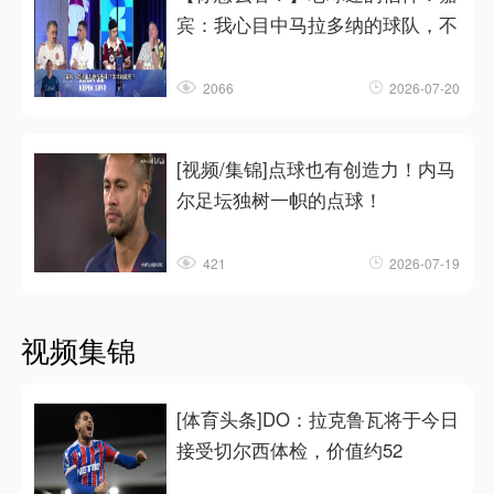
宾：我心目中马拉多纳的球队，不
2066
2026-07-20
[视频/集锦]点球也有创造力！内马
尔足坛独树一帜的点球！
421
2026-07-19
视频集锦
[体育头条]DO：拉克鲁瓦将于今日
接受切尔西体检，价值约52