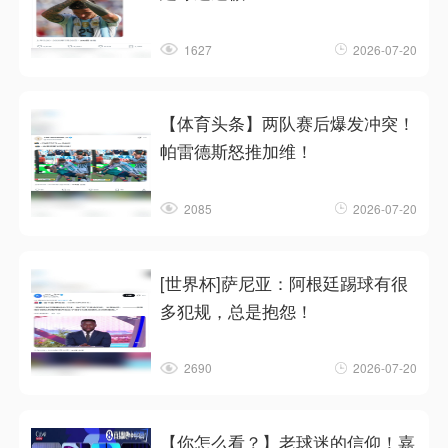
1627
2026-07-20
【体育头条】两队赛后爆发冲突！
帕雷德斯怒推加维！
2085
2026-07-20
[世界杯]萨尼亚：阿根廷踢球有很
多犯规，总是抱怨！
2690
2026-07-20
【你怎么看？】老球迷的信仰！嘉