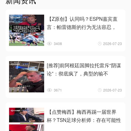
【Z原创】认同吗？ESPN嘉宾直
言：帕雷德斯的行为无法容忍，
3408
2026-07-23
[推荐]前阿根廷国脚拉托雷斥“阴谋
论”：彻底疯了，典型的输不
3671
2026-07-23
【点赞梅西】梅西再踢一届世界
杯？TSN足球分析师：存在可能性