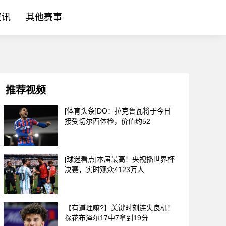
资讯
其他赛事
推荐视频
[体育头条]DO：拉克鲁瓦将于今日
接受切尔西体检，价值约52
[球迷看点]本届最高！央视播世界杯
决赛，实时观众4123万人
【有道理嘛?】关键时刻连失良机！
探花布泽尔17中7拿到19分