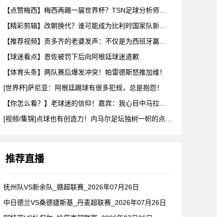
【点赞梅西】梅西再踢一届世界杯？TSN足球分析师：存在可能性
【精彩剪辑】改朝换代？谁可能成为比利时国家队新任主教练？会是
【推荐视频】贡多齐的老婆发声：不仅是为西班牙赢得世界杯，更是
【球迷看点】恩佐被罚下后向阿根廷球迷道歉
【体育头条】两队赛后爆发冲突！帕雷德斯怒推加维！
[世界杯]萨尼亚：阿根廷踢球有很多犯规，总是抱怨！
【你怎么看？】老球迷的信仰！嘉宾：我心目中马拉多纳的球队，不
[视频/集锦]点球也有创造力！内马尔足坛独树一帜的点球！
推荐直播
抚州队VS新余队_赣超联赛_2026年07月26日
中日德兰VS桑德捷斯基_丹麦超联赛_2026年07月26日