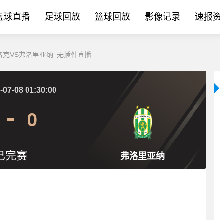
篮球直播
足球回放
篮球回放
影像记录
速报
姆洛克VS弗洛里亚纳_无插件直播
-07-08 01:30:00
0
已完赛
弗洛里亚纳