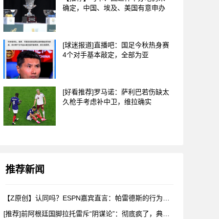
确定，中国、埃及、美国有意申办
[球迷报道]直播吧：国足今秋热身赛
4个对手基本敲定，全部为亚
[好看推荐]罗马诺：萨利巴若伤缺太
久枪手考虑补中卫，维拉确实
推荐新闻
【Z原创】认同吗？ESPN嘉宾直言：帕雷德斯的行为无法容忍，
[推荐]前阿根廷国脚拉托雷斥“阴谋论”：彻底疯了，典型的输不