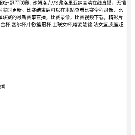
30分，欧洲冠军联赛 : 沙姆洛克VS弗洛里亚纳高清在线直播，无插
据实时更新。比赛结束后可以在本站查看比赛全程录像、比
军联赛的最新赛事直播，比赛录像，比赛视频下载，精彩片
金杯,塞尔杯,中欧篮冠杯,土联女杯,喀麦隆锦,法女篮,奥篮超
观看