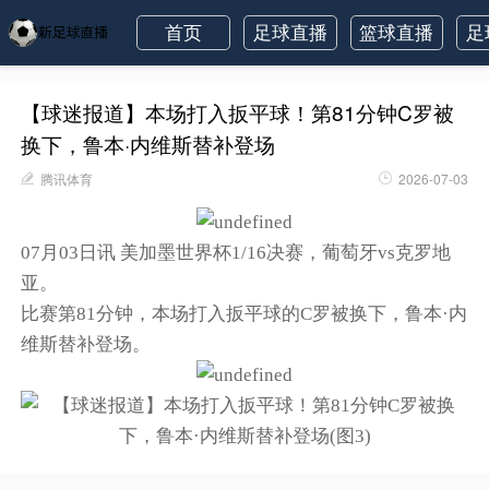
首页
足球直播
篮球直播
足
【球迷报道】本场打入扳平球！第81分钟C罗被
换下，鲁本·内维斯替补登场
腾讯体育
2026-07-03
07月03日讯 美加墨世界杯1/16决赛，葡萄牙vs克罗地
亚。
比赛第81分钟，本场打入扳平球的C罗被换下，鲁本·内
维斯替补登场。