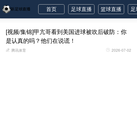
首页
足球直播
篮球直播
足
[视频/集锦]甲亢哥看到美国进球被吹后破防：你
是认真的吗？他们在说谎！
腾讯体育
2026-07-02