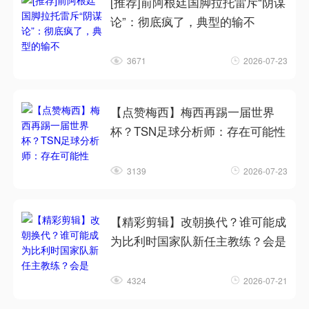
[推荐]前阿根廷国脚拉托雷斥“阴谋
论”：彻底疯了，典型的输不
3671
2026-07-23
【点赞梅西】梅西再踢一届世界
杯？TSN足球分析师：存在可能性
3139
2026-07-23
【精彩剪辑】改朝换代？谁可能成
为比利时国家队新任主教练？会是
4324
2026-07-21