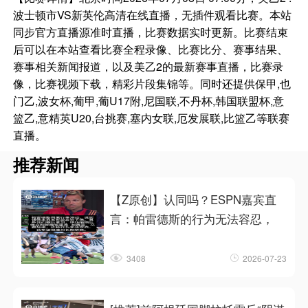
波士顿市VS新英伦高清在线直播，无插件观看比赛。本站
同步官方直播源准时直播，比赛数据实时更新。比赛结束
后可以在本站查看比赛全程录像、比赛比分、赛事结果、
赛事相关新闻报道，以及美乙2的最新赛事直播，比赛录
像，比赛视频下载，精彩片段集锦等。同时还提供保甲,也
门乙,波女杯,葡甲,葡U17附,尼国联,不丹杯,韩国联盟杯,意
篮乙,意精英U20,台挑赛,塞内女联,厄发展联,比篮乙等联赛
直播。
推荐新闻
【Z原创】认同吗？ESPN嘉宾直
言：帕雷德斯的行为无法容忍，
3408
2026-07-23