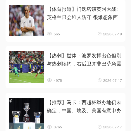
【体育报道】门迭塔谈英阿大战:
英格兰只会堆人防守 很难想象西
565
2026-07-19
【热刺】世体：波罗发挥出色但刚
与热刺续约，右后卫并非巴萨急需
4975
2026-07-17
【推荐】马卡：西超杯举办地仍未
确定，中国、埃及、美国有意申办
3765
2026-07-17