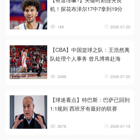
【有道理嘛?】关键时刻连失良
机！探花布泽尔17中7拿到19分
186
2026-07-20
【CBA】中国篮球之队：王浩然离
队处理个人事务 曾凡博将赴海
3498
2026-07-20
【球迷看点】特巴斯：巴萨已回到
1:1规则 西班牙有最好的联赛
3678
2026-07-19