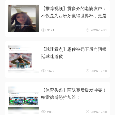
【推荐视频】贡多齐的老婆发声：
不仅是为西班牙赢得世界杯，更是
3191
2026-07-21
【球迷看点】恩佐被罚下后向阿根
廷球迷道歉
1627
2026-07-20
【体育头条】两队赛后爆发冲突！
帕雷德斯怒推加维！
2085
2026-07-20