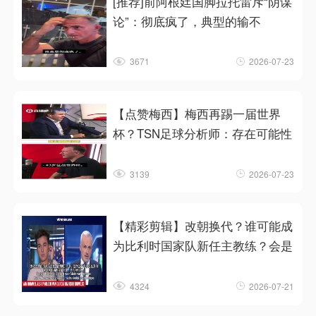
[推荐]前阿根廷国脚拉托雷斥“阴谋
论”：彻底疯了，典型的输不
3671
2026-07-23
【点赞梅西】梅西再踢一届世界
杯？TSN足球分析师：存在可能性
3139
2026-07-23
【精彩剪辑】改朝换代？谁可能成
为比利时国家队新任主教练？会是
4324
2026-07-21