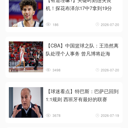
【有道理嘛?】关键时刻连失良
机！探花布泽尔17中7拿到19分
186
2026-07-20
【CBA】中国篮球之队：王浩然离
队处理个人事务 曾凡博将赴海
3498
2026-07-20
【球迷看点】特巴斯：巴萨已回到
1:1规则 西班牙有最好的联赛
3678
2026-07-19