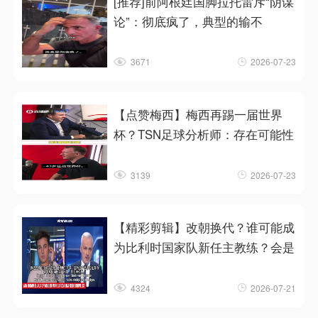
[推荐]前阿根廷国脚拉托雷斥“阴谋
论”：彻底疯了，典型的输不
3671
2026-07-23
【点赞梅西】梅西再踢一届世界
杯？TSN足球分析师：存在可能性
3139
2026-07-23
【精彩剪辑】改朝换代？谁可能成
为比利时国家队新任主教练？会是
4324
2026-07-21