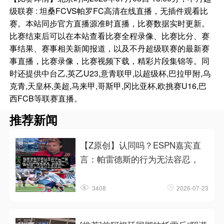
级联赛 : 坦桑FCVS帕罗FC高清在线直播，无插件观看比
赛。本站同步官方直播源准时直播，比赛数据实时更新。
比赛结束后可以在本站查看比赛全程录像、比赛比分、赛
事结果、赛事相关新闻报道，以及不丹超级联赛的最新赛
事直播，比赛录像，比赛视频下载，精彩片段集锦等。同
时还提供中台乙,英乙U23,意青联甲,以超级杯,巴拉甲附,乌
克青,天皇杯,美超,马来甲,哥斯甲,冈比亚杯,欧挑赛U16,巴
西FCB等联赛直播。
推荐新闻
【Z原创】认同吗？ESPN嘉宾直
言：帕雷德斯的行为无法容忍，
3408
2026-07-23