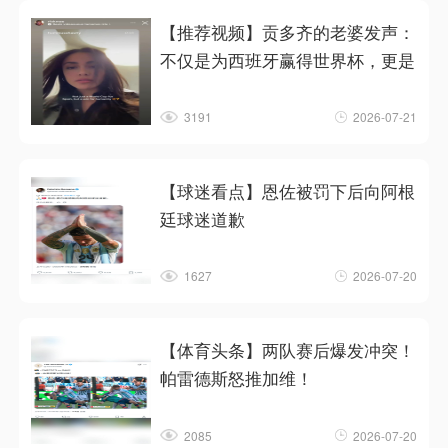
【推荐视频】贡多齐的老婆发声：
不仅是为西班牙赢得世界杯，更是
3191
2026-07-21
【球迷看点】恩佐被罚下后向阿根
廷球迷道歉
1627
2026-07-20
【体育头条】两队赛后爆发冲突！
帕雷德斯怒推加维！
2085
2026-07-20