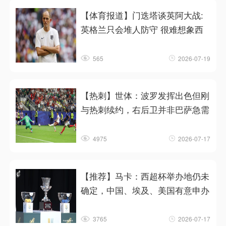
【体育报道】门迭塔谈英阿大战:
英格兰只会堆人防守 很难想象西
565
2026-07-19
【热刺】世体：波罗发挥出色但刚
与热刺续约，右后卫并非巴萨急需
4975
2026-07-17
【推荐】马卡：西超杯举办地仍未
确定，中国、埃及、美国有意申办
3765
2026-07-17