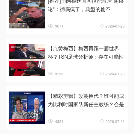
[推荐]前阿根廷国脚拉托雷斥“阴谋
论”：彻底疯了，典型的输不
3671
2026-07-23
【点赞梅西】梅西再踢一届世界
杯？TSN足球分析师：存在可能性
3139
2026-07-23
【精彩剪辑】改朝换代？谁可能成
为比利时国家队新任主教练？会是
4324
2026-07-21