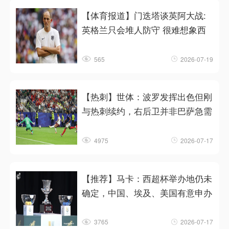
【体育报道】门迭塔谈英阿大战:
英格兰只会堆人防守 很难想象西
565
2026-07-19
【热刺】世体：波罗发挥出色但刚
与热刺续约，右后卫并非巴萨急需
4975
2026-07-17
【推荐】马卡：西超杯举办地仍未
确定，中国、埃及、美国有意申办
3765
2026-07-17