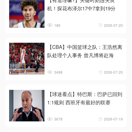
【有道理嘛?】关键时刻连失良
机！探花布泽尔17中7拿到19分
186
2026-07-20
【CBA】中国篮球之队：王浩然离
队处理个人事务 曾凡博将赴海
3498
2026-07-20
【球迷看点】特巴斯：巴萨已回到
1:1规则 西班牙有最好的联赛
3678
2026-07-19