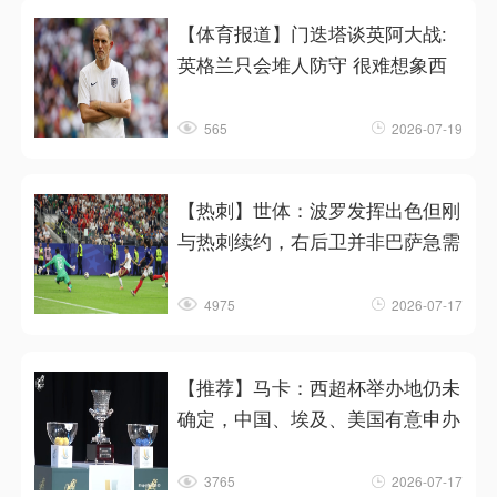
【体育报道】门迭塔谈英阿大战:
英格兰只会堆人防守 很难想象西
565
2026-07-19
【热刺】世体：波罗发挥出色但刚
与热刺续约，右后卫并非巴萨急需
4975
2026-07-17
【推荐】马卡：西超杯举办地仍未
确定，中国、埃及、美国有意申办
3765
2026-07-17