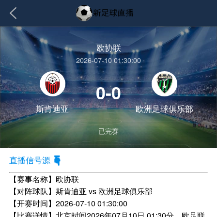
欧协联
2026-07-10 01:30:00
0-0
斯肯迪亚
欧洲足球俱乐部
已完赛
直播信号源
【赛事名称】
欧协联
【对阵球队】
斯肯迪亚 vs 欧洲足球俱乐部
【开赛时间】
2026-07-10 01:30:00
【比赛详情】
北京时间2026年07月10日 01:30分，欧足联