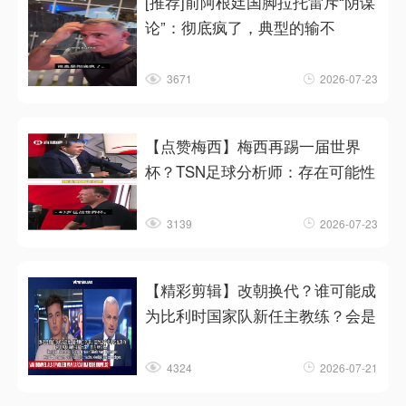
[推荐]前阿根廷国脚拉托雷斥“阴谋
论”：彻底疯了，典型的输不
3671
2026-07-23
【点赞梅西】梅西再踢一届世界
杯？TSN足球分析师：存在可能性
3139
2026-07-23
【精彩剪辑】改朝换代？谁可能成
为比利时国家队新任主教练？会是
4324
2026-07-21