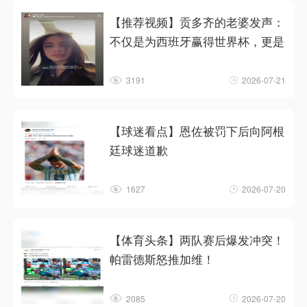
【推荐视频】贡多齐的老婆发声：
不仅是为西班牙赢得世界杯，更是
3191
2026-07-21
【球迷看点】恩佐被罚下后向阿根
廷球迷道歉
1627
2026-07-20
【体育头条】两队赛后爆发冲突！
帕雷德斯怒推加维！
2085
2026-07-20