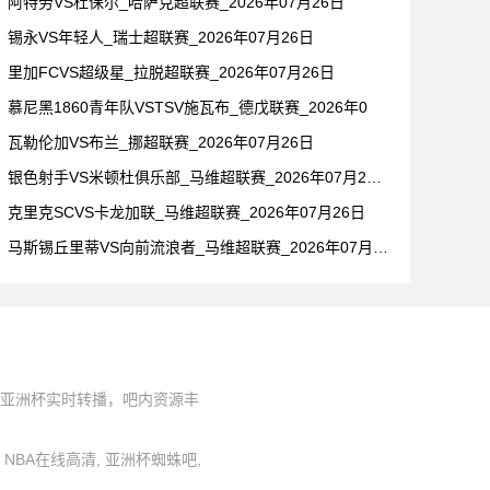
阿特劳VS杜保尔_哈萨克超联赛_2026年07月26日
锡永VS年轻人_瑞士超联赛_2026年07月26日
里加FCVS超级星_拉脱超联赛_2026年07月26日
慕尼黑1860青年队VSTSV施瓦布_德戊联赛_2026年0
瓦勒伦加VS布兰_挪超联赛_2026年07月26日
银色射手VS米顿杜俱乐部_马维超联赛_2026年07月26日
克里克SCVS卡龙加联_马维超联赛_2026年07月26日
马斯锡丘里蒂VS向前流浪者_马维超联赛_2026年07月26
、亚洲杯实时转播，吧内资源丰
蛛, NBA在线高清, 亚洲杯蜘蛛吧,