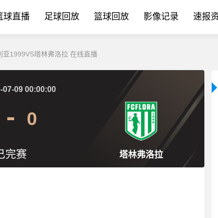
篮球直播
足球回放
篮球回放
影像记录
速报
比利亚1999VS塔林弗洛拉 在线直播
-07-09 00:00:00
0
已完赛
塔林弗洛拉