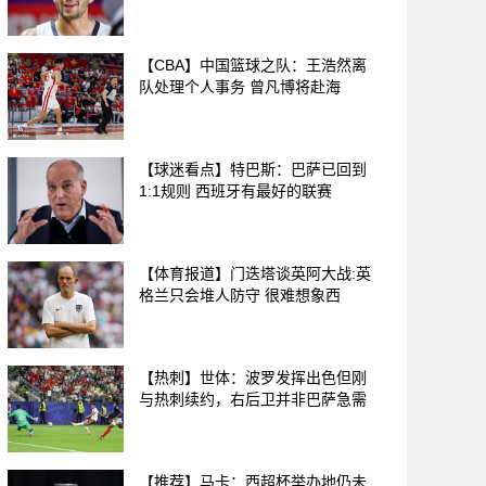
【CBA】中国篮球之队：王浩然离
队处理个人事务 曾凡博将赴海
【球迷看点】特巴斯：巴萨已回到
1:1规则 西班牙有最好的联赛
【体育报道】门迭塔谈英阿大战:英
格兰只会堆人防守 很难想象西
【热刺】世体：波罗发挥出色但刚
与热刺续约，右后卫并非巴萨急需
【推荐】马卡：西超杯举办地仍未