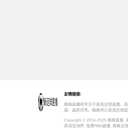
友情链接:
蜘蛛直播吧专注于高清足球直播、高
富、画质优秀。蜘蛛吧以高清足球篮
Copyright © 2016-2025 
高清亚洲杯, 免费NBA直播, 蜘蛛足