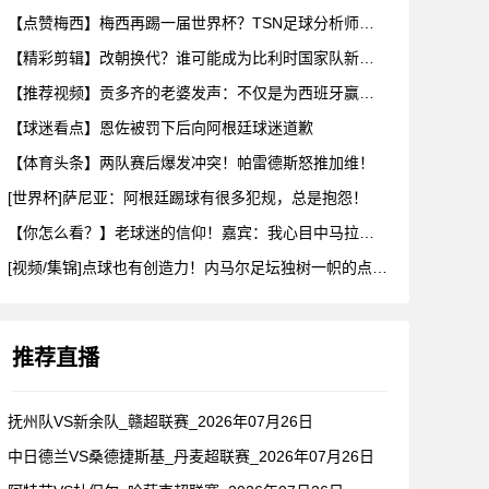
【点赞梅西】梅西再踢一届世界杯？TSN足球分析师：存在可能性
【精彩剪辑】改朝换代？谁可能成为比利时国家队新任主教练？会是
【推荐视频】贡多齐的老婆发声：不仅是为西班牙赢得世界杯，更是
【球迷看点】恩佐被罚下后向阿根廷球迷道歉
【体育头条】两队赛后爆发冲突！帕雷德斯怒推加维！
[世界杯]萨尼亚：阿根廷踢球有很多犯规，总是抱怨！
【你怎么看？】老球迷的信仰！嘉宾：我心目中马拉多纳的球队，不
[视频/集锦]点球也有创造力！内马尔足坛独树一帜的点球！
推荐直播
抚州队VS新余队_赣超联赛_2026年07月26日
中日德兰VS桑德捷斯基_丹麦超联赛_2026年07月26日