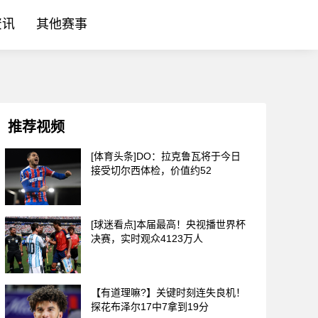
资讯
其他赛事
推荐视频
[体育头条]DO：拉克鲁瓦将于今日
接受切尔西体检，价值约52
[球迷看点]本届最高！央视播世界杯
决赛，实时观众4123万人
【有道理嘛?】关键时刻连失良机！
探花布泽尔17中7拿到19分