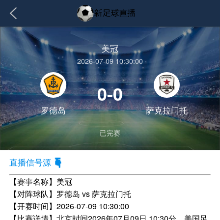
美冠
2026-07-09 10:30:00
0-0
罗德岛
萨克拉门托
已完赛
直播信号源
【赛事名称】
美冠
【对阵球队】
罗德岛 vs 萨克拉门托
【开赛时间】
2026-07-09 10:30:00
【比赛详情】
北京时间2026年07月09日 10:30分，美国足