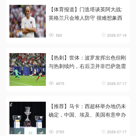
【体育报道】门迭塔谈英阿大战:
英格兰只会堆人防守 很难想象西
565
2026-07-19
【热刺】世体：波罗发挥出色但刚
与热刺续约，右后卫并非巴萨急需
4975
2026-07-17
【推荐】马卡：西超杯举办地仍未
确定，中国、埃及、美国有意申办
3765
2026-07-17