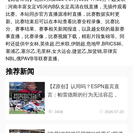
: 河南丰富女足VS河内B队女足高清在线直播，无插件观看
比赛。本站同步官方直播源准时直播，比赛数据实时更
新。比赛结束后可以在本站查看比赛全程录像、比赛比
分、赛事结果、赛事相关新闻报道，以及越女联的最新赛
事直播，比赛录像，比赛视频下载，精彩片段集锦等。同
时还提供中女杯,英依超,巴米联,伊朗超,危地甲,BRICS杯,
塞浦乙,塞尔乙,毛里杯,女大运会,捷篮乙,加篮锦,菲律宾
NBL,俄PAVB等联赛直播。
推荐新闻
【Z原创】认同吗？ESPN嘉宾直
言：帕雷德斯的行为无法容忍，
3408
2026-07-23