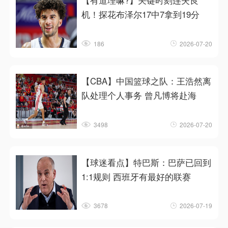
【有道理嘛?】关键时刻连失良
机！探花布泽尔17中7拿到19分
186
2026-07-20
【CBA】中国篮球之队：王浩然离
队处理个人事务 曾凡博将赴海
3498
2026-07-20
【球迷看点】特巴斯：巴萨已回到
1:1规则 西班牙有最好的联赛
3678
2026-07-19