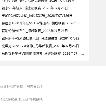
阿特劳VS杜保尔_哈萨克超联赛_2026年07月26日
锡永VS年轻人_瑞士超联赛_2026年07月26日
里加FCVS超级星_拉脱超联赛_2026年07月26日
慕尼黑1860青年队VSTSV施瓦布_德戊联赛_2026年0
瓦勒伦加VS布兰_挪超联赛_2026年07月26日
银色射手VS米顿杜俱乐部_马维超联赛_2026年07月26日
克里克SCVS卡龙加联_马维超联赛_2026年07月26日
马斯锡丘里蒂VS向前流浪者_马维超联赛_2026年07月26
、亚洲杯实时转播，吧内资源丰
蛛, NBA在线高清, 亚洲杯蜘蛛吧,