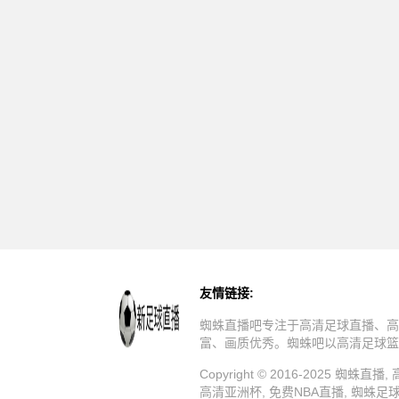
友情链接:
蜘蛛直播吧专注于高清足球直播、高
富、画质优秀。蜘蛛吧以高清足球篮
Copyright © 2016-2025 
高清亚洲杯, 免费NBA直播, 蜘蛛足