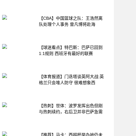
【CBA】中国篮球之队：王浩然离
队处理个人事务 曾凡博将赴海
【球迷看点】特巴斯：巴萨已回到
1:1规则 西班牙有最好的联赛
【体育报道】门迭塔谈英阿大战:英
格兰只会堆人防守 很难想象西
【热刺】世体：波罗发挥出色但刚
与热刺续约，右后卫并非巴萨急需
【推荐】马卡：西超杯举办地仍未