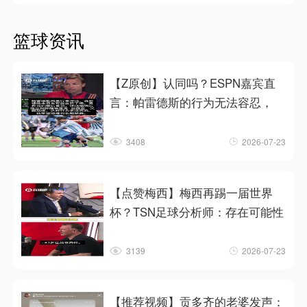
篮球资讯
【Z原创】认同吗？ESPN嘉宾直
言：帕雷德斯的行为无法容忍，
3408
2026-07-23
【点赞梅西】梅西再踢一届世界
杯？TSN足球分析师：存在可能性
3139
2026-07-23
【推荐视频】贡多齐的老婆发声：