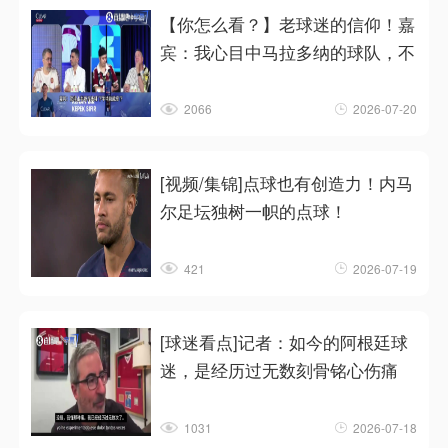
【你怎么看？】老球迷的信仰！嘉
宾：我心目中马拉多纳的球队，不
2066
2026-07-20
[视频/集锦]点球也有创造力！内马
尔足坛独树一帜的点球！
421
2026-07-19
[球迷看点]记者：如今的阿根廷球
迷，是经历过无数刻骨铭心伤痛
1031
2026-07-18