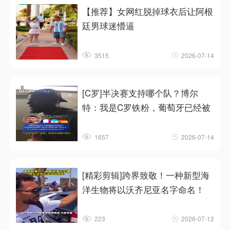
【推荐】女网红脱掉球衣后让阿根
廷男球迷懵逼
3515
2026-07-14
[C罗]半决赛支持哪个队？博尔
特：我是C罗铁粉，葡萄牙已经被
1657
2026-07-14
[精彩剪辑]跨界致敬！一种新型海
洋生物将以沃齐尼亚名字命名！
223
2026-07-12