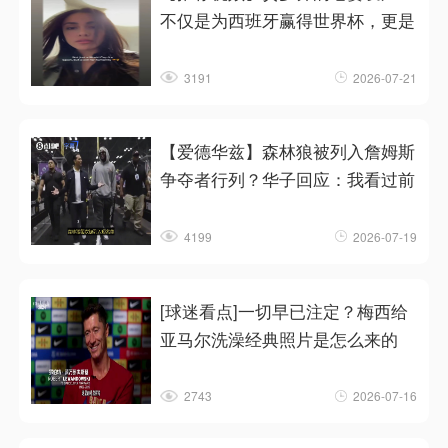
不仅是为西班牙赢得世界杯，更是
3191
2026-07-21
【爱德华兹】森林狼被列入詹姆斯
争夺者行列？华子回应：我看过前
4199
2026-07-19
[球迷看点]一切早已注定？梅西给
亚马尔洗澡经典照片是怎么来的
2743
2026-07-16