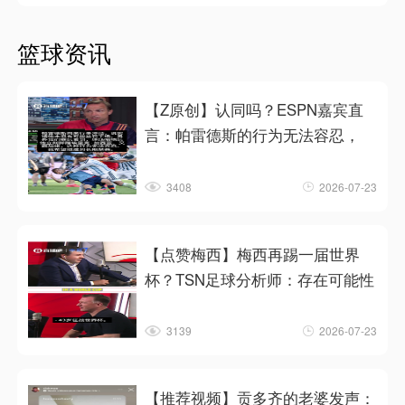
篮球资讯
【Z原创】认同吗？ESPN嘉宾直
言：帕雷德斯的行为无法容忍，
3408
2026-07-23
【点赞梅西】梅西再踢一届世界
杯？TSN足球分析师：存在可能性
3139
2026-07-23
【推荐视频】贡多齐的老婆发声：