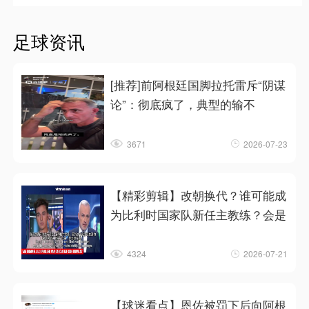
足球资讯
[推荐]前阿根廷国脚拉托雷斥“阴谋
论”：彻底疯了，典型的输不
3671
2026-07-23
【精彩剪辑】改朝换代？谁可能成
为比利时国家队新任主教练？会是
4324
2026-07-21
【球迷看点】恩佐被罚下后向阿根