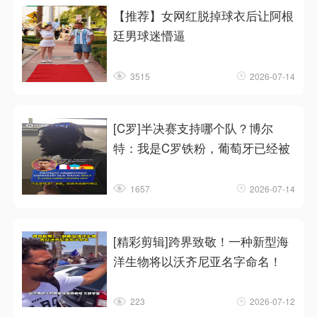
【推荐】女网红脱掉球衣后让阿根
廷男球迷懵逼
3515
2026-07-14
[C罗]半决赛支持哪个队？博尔
特：我是C罗铁粉，葡萄牙已经被
1657
2026-07-14
[精彩剪辑]跨界致敬！一种新型海
洋生物将以沃齐尼亚名字命名！
223
2026-07-12