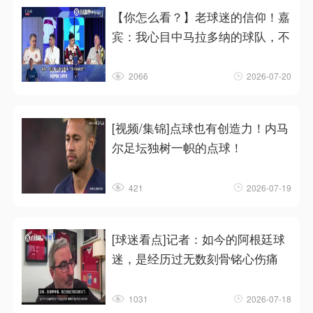
【你怎么看？】老球迷的信仰！嘉
宾：我心目中马拉多纳的球队，不
2066
2026-07-20
[视频/集锦]点球也有创造力！内马
尔足坛独树一帜的点球！
421
2026-07-19
[球迷看点]记者：如今的阿根廷球
迷，是经历过无数刻骨铭心伤痛
1031
2026-07-18