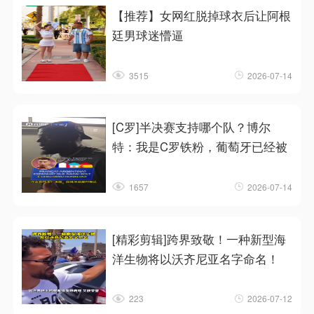
【推荐】女网红脱掉球衣后让阿根
廷男球迷懵逼
3515
2026-07-14
[C罗]半决赛支持哪个队？博尔
特：我是C罗铁粉，葡萄牙已经被
1657
2026-07-14
[精彩剪辑]跨界致敬！一种新型海
洋生物将以沃齐尼亚名字命名！
223
2026-07-12