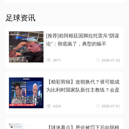
足球资讯
[推荐]前阿根廷国脚拉托雷斥“阴谋
论”：彻底疯了，典型的输不
3671
2026-07-23
【精彩剪辑】改朝换代？谁可能成
为比利时国家队新任主教练？会是
4324
2026-07-21
【球迷看点】恩佐被罚下后向阿根