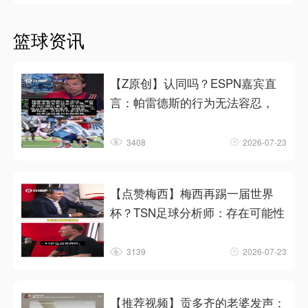
篮球资讯
【Z原创】认同吗？ESPN嘉宾直
言：帕雷德斯的行为无法容忍，
3408
2026-07-23
【点赞梅西】梅西再踢一届世界
杯？TSN足球分析师：存在可能性
3139
2026-07-23
【推荐视频】贡多齐的老婆发声：