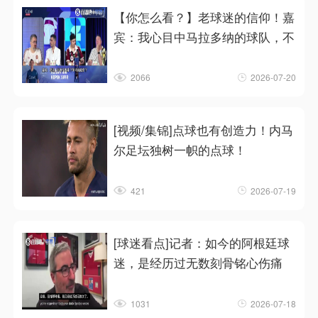
【你怎么看？】老球迷的信仰！嘉
宾：我心目中马拉多纳的球队，不
2066
2026-07-20
[视频/集锦]点球也有创造力！内马
尔足坛独树一帜的点球！
421
2026-07-19
[球迷看点]记者：如今的阿根廷球
迷，是经历过无数刻骨铭心伤痛
1031
2026-07-18