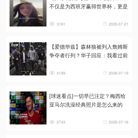
不仅是为西班牙赢得世界杯，更是
3191
2026-07-21
【爱德华兹】森林狼被列入詹姆斯
争夺者行列？华子回应：我看过前
4199
2026-07-19
[球迷看点]一切早已注定？梅西给
亚马尔洗澡经典照片是怎么来的
2743
2026-07-16