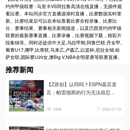
约州甲级联赛 : 马里卡VS阿拉鲁高清在线直播，无插件观
看比赛。本站同步官方直播源准时直播，比赛数据实时更
新。比赛结束后可以在本站查看比赛全程录像、比赛比
分、赛事结果、赛事相关新闻报道，以及巴西里约州甲级
联赛的最新赛事直播，比赛录像，比赛视频下载，精彩片
段集锦等。同时还提供中大足,乌拉甲附,阿鲁巴联,丹女甲,
葡青U17,挪甲,比青联,马来乙,卢森乙,以篮杯,尼拉女锦,哈
萨女联,国际赛U20女,澳Big V,NBA全明星赛等联赛直播。
推荐新闻
【Z原创】认同吗？ESPN嘉宾直
言：帕雷德斯的行为无法容忍，
3408
2026-07-23