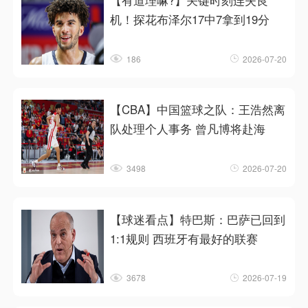
【有道理嘛?】关键时刻连失良
机！探花布泽尔17中7拿到19分
186
2026-07-20
【CBA】中国篮球之队：王浩然离
队处理个人事务 曾凡博将赴海
3498
2026-07-20
【球迷看点】特巴斯：巴萨已回到
1:1规则 西班牙有最好的联赛
3678
2026-07-19