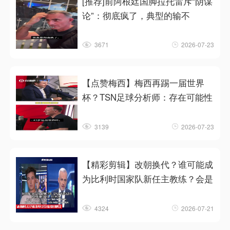
[推荐]前阿根廷国脚拉托雷斥“阴谋
论”：彻底疯了，典型的输不
3671
2026-07-23
【点赞梅西】梅西再踢一届世界
杯？TSN足球分析师：存在可能性
3139
2026-07-23
【精彩剪辑】改朝换代？谁可能成
为比利时国家队新任主教练？会是
4324
2026-07-21