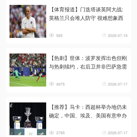
【体育报道】门迭塔谈英阿大战:
英格兰只会堆人防守 很难想象西
565
2026-07-19
【热刺】世体：波罗发挥出色但刚
与热刺续约，右后卫并非巴萨急需
4975
2026-07-17
【推荐】马卡：西超杯举办地仍未
确定，中国、埃及、美国有意申办
3765
2026-07-17