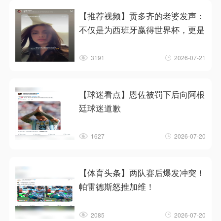
【推荐视频】贡多齐的老婆发声：
不仅是为西班牙赢得世界杯，更是
3191
2026-07-21
【球迷看点】恩佐被罚下后向阿根
廷球迷道歉
1627
2026-07-20
【体育头条】两队赛后爆发冲突！
帕雷德斯怒推加维！
2085
2026-07-20