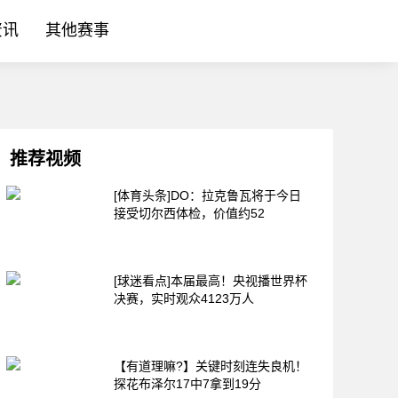
资讯
其他赛事
推荐视频
[体育头条]DO：拉克鲁瓦将于今日
接受切尔西体检，价值约52
[球迷看点]本届最高！央视播世界杯
决赛，实时观众4123万人
【有道理嘛?】关键时刻连失良机！
探花布泽尔17中7拿到19分