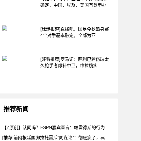
确定，中国、埃及、美国有意申办
[球迷报道]直播吧：国足今秋热身赛
4个对手基本敲定，全部为亚
[好看推荐]罗马诺：萨利巴若伤缺太
久枪手考虑补中卫，维拉确实
推荐新闻
【Z原创】认同吗？ESPN嘉宾直言：帕雷德斯的行为无法容忍，
[推荐]前阿根廷国脚拉托雷斥“阴谋论”：彻底疯了，典型的输不