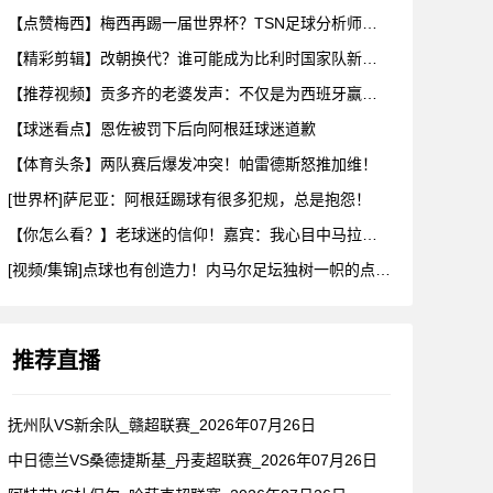
【点赞梅西】梅西再踢一届世界杯？TSN足球分析师：存在可能性
【精彩剪辑】改朝换代？谁可能成为比利时国家队新任主教练？会是
【推荐视频】贡多齐的老婆发声：不仅是为西班牙赢得世界杯，更是
【球迷看点】恩佐被罚下后向阿根廷球迷道歉
【体育头条】两队赛后爆发冲突！帕雷德斯怒推加维！
[世界杯]萨尼亚：阿根廷踢球有很多犯规，总是抱怨！
【你怎么看？】老球迷的信仰！嘉宾：我心目中马拉多纳的球队，不
[视频/集锦]点球也有创造力！内马尔足坛独树一帜的点球！
推荐直播
抚州队VS新余队_赣超联赛_2026年07月26日
中日德兰VS桑德捷斯基_丹麦超联赛_2026年07月26日