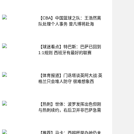
【CBA】中国篮球之队：王浩然离
队处理个人事务 曾凡博将赴海
【球迷看点】特巴斯：巴萨已回到
1:1规则 西班牙有最好的联赛
【体育报道】门迭塔谈英阿大战:英
格兰只会堆人防守 很难想象西
【热刺】世体：波罗发挥出色但刚
与热刺续约，右后卫并非巴萨急需
【推荐】马卡：西超杯举办地仍未