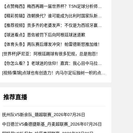
【点赞梅西】梅西再踢一届世界杯？TSN足球分析师：存在可能性
【精彩剪辑】改朝换代？谁可能成为比利时国家队新任主教练？会是
【推荐视频】贡多齐的老婆发声：不仅是为西班牙赢得世界杯，更是
【球迷看点】恩佐被罚下后向阿根廷球迷道歉
【体育头条】两队赛后爆发冲突！帕雷德斯怒推加维！
[世界杯]萨尼亚：阿根廷踢球有很多犯规，总是抱怨！
【你怎么看？】老球迷的信仰！嘉宾：我心目中马拉多纳的球队，不
[视频/集锦]点球也有创造力！内马尔足坛独树一帜的点球！
推荐直播
抚州队VS新余队_赣超联赛_2026年07月26日
中日德兰VS桑德捷斯基_丹麦超联赛_2026年07月26日