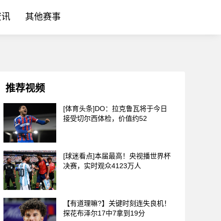
资讯
其他赛事
推荐视频
[体育头条]DO：拉克鲁瓦将于今日
接受切尔西体检，价值约52
[球迷看点]本届最高！央视播世界杯
决赛，实时观众4123万人
【有道理嘛?】关键时刻连失良机！
探花布泽尔17中7拿到19分