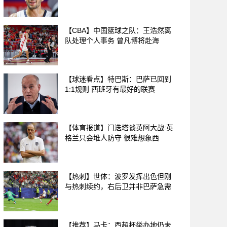
【CBA】中国篮球之队：王浩然离
队处理个人事务 曾凡博将赴海
【球迷看点】特巴斯：巴萨已回到
1:1规则 西班牙有最好的联赛
【体育报道】门迭塔谈英阿大战:英
格兰只会堆人防守 很难想象西
【热刺】世体：波罗发挥出色但刚
与热刺续约，右后卫并非巴萨急需
【推荐】马卡：西超杯举办地仍未