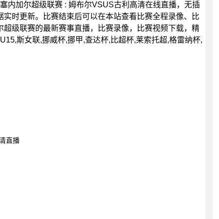
0分，塞内加尔超级联赛 : 姆布尔VSUS古利高清在线直播，无插
据实时更新。比赛结束后可以在本站查看比赛全程录像、比
尔超级联赛的最新赛事直播，比赛录像，比赛视频下载，精
5,斯女联,挪威杯,挪甲,查达杯,比超杯,莱索托超,格雷纳杯,
高清直播