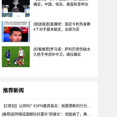
确定，中国、埃及、美国有意申办
[球迷报道]直播吧：国足今秋热身赛
4个对手基本敲定，全部为亚
[好看推荐]罗马诺：萨利巴若伤缺太
久枪手考虑补中卫，维拉确实
推荐新闻
【Z原创】认同吗？ESPN嘉宾直言：帕雷德斯的行为无法容忍，
[推荐]前阿根廷国脚拉托雷斥“阴谋论”：彻底疯了，典型的输不